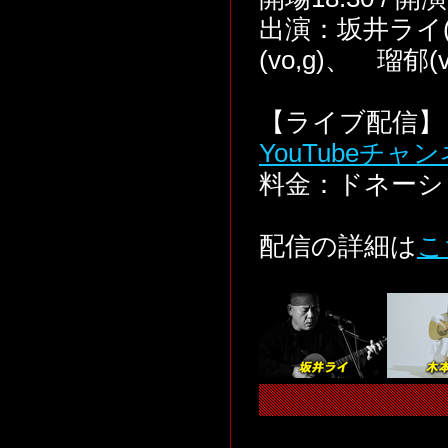
出演：坂井ライ(v
(vo,g)、 瑠郁(v
【ライブ配信】 
YouTubeチャ
料金：ドネーシ
配信の詳細は
こ