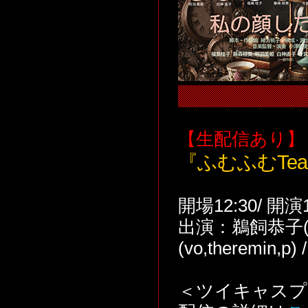
【生配信あり】
『ふむふむTe
開場12:30/ 開演
出演：鵜飼恭子(vo
(vo,theremin,p
＜ツイキャスプ