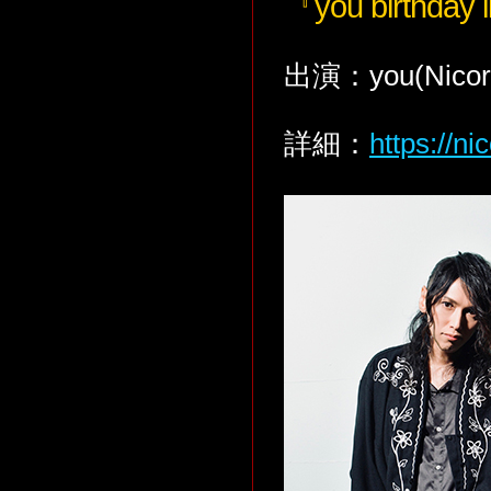
『you birthday l
出演：you(Nicori 
詳細：
https://ni