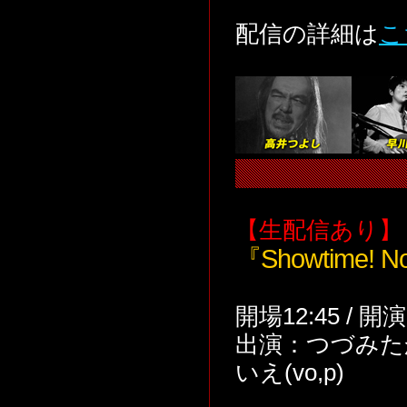
配信の詳細は
こ
【生配信あり】
『Showtime! No
開場12:45 / 開
出演：つづみたかお(
いえ(vo,p)