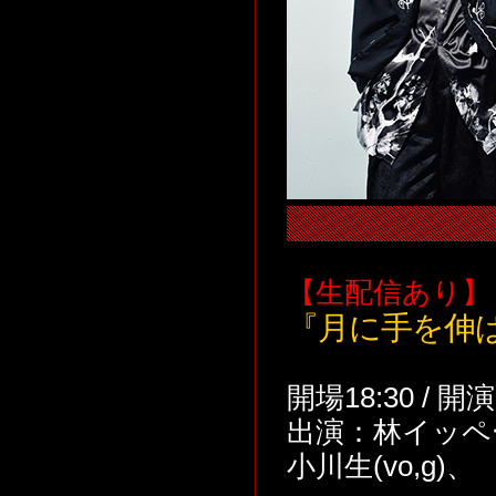
【生配信あり】
『月に手を伸ばせ～e
開場18:30 / 開
出演：林イッペー
小川生(vo,g)、 LA