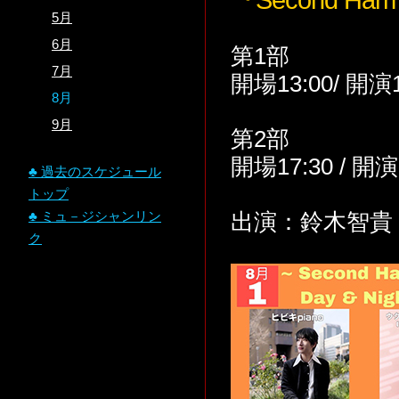
5月
6月
第1部
7月
開場13:00/ 開演
8月
9月
第2部
開場17:30 / 開
♣ 過去のスケジュール
トップ
♣ ミュ－ジシャンリン
出演：鈴木智貴 /
ク