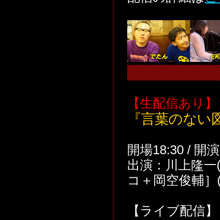
【生配信あり】
『言葉のない図書館
開場18:30 / 開
出演：川上隆一(v
コ＋岡空俊輔］(芝居)、
【ライブ配信】 